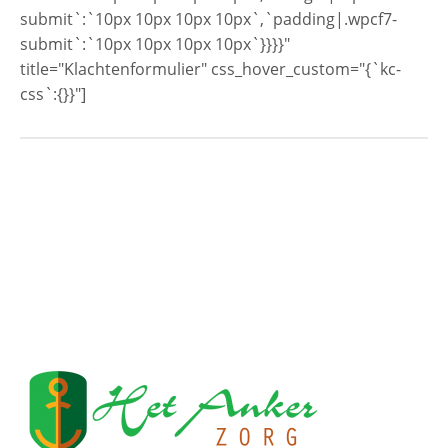
submit`:`10px 10px 10px 10px`,`padding|.wpcf7-
submit`:`10px 10px 10px 10px`}}}}"
title="Klachtenformulier" css_hover_custom="{`kc-
css`:{}}"]