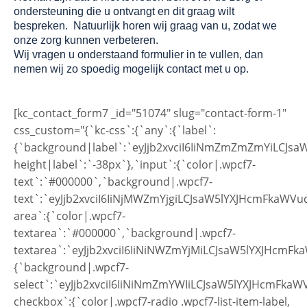
ondersteuning die u ontvangt en dit graag wilt
bespreken. Natuurlijk horen wij graag van u, zodat we
onze zorg kunnen verbeteren.
Wij vragen u onderstaand formulier in te vullen, dan
nemen wij zo spoedig mogelijk contact met u op.
[kc_contact_form7 _id="51074" slug="contact-form-1"
css_custom="{`kc-css`:{`any`:{`label`:
{`background|label`:`eyJjb2xvciI6IiNmZmZmZmYiLCJs
height|label`:`-38px`},`input`:{`color|.wpcf7-
text`:`#000000`,`background|.wpcf7-
text`:`eyJjb2xvciI6IiNjMWZmYjgiLCJsaW5lYXJHcmFkaWV
area`:{`color|.wpcf7-
textarea`:`#000000`,`background|.wpcf7-
textarea`:`eyJjb2xvciI6IiNiNWZmYjMiLCJsaW5lYXJHcmF
{`background|.wpcf7-
select`:`eyJjb2xvciI6IiNiNmZmYWIiLCJsaW5lYXJHcmFka
checkbox`:{`color|.wpcf7-radio .wpcf7-list-item-label,