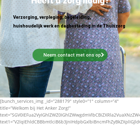
Heeft u zorg nodig?
Verzorging, verpleging, begeleiding,
huishoudelijk werk en dagbesteding in de Thuiszorg
Neem contact met ons op
[bunch_services_img _id=”288179″ style0=”1″ column=”4″
title=”Welkom bij Het Anker Zorg!”
text=”SGV0IEFua2VyIGhlZWZ0IGhlZWwgdmVlbCBiZXRla2VuaXNz
text1=”V2lqIEhldCBBbmtlciB6b3JnIHdpbGxlbiBncmFhZyBkZXplIGJl