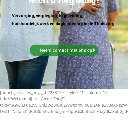
Heeft u zorg nodig?
Verzorging, verpleging, begeleiding,
huishoudelijk werk en dagbesteding in de Thuiszorg
Neem contact met ons op
[bunch_services_img _id=”288179″ style0=”1″ column=”4″
title=”Welkom bij Het Anker Zorg!”
text=”SGV0IEFua2VyIGhlZWZ0IGhlZWwgdmVlbCBiZXRla2VuaXNz
text1=”V2lqIEhldCBBbmtlciB6b3JnIHdpbGxlbiBncmFhZyBkZXplIGJl