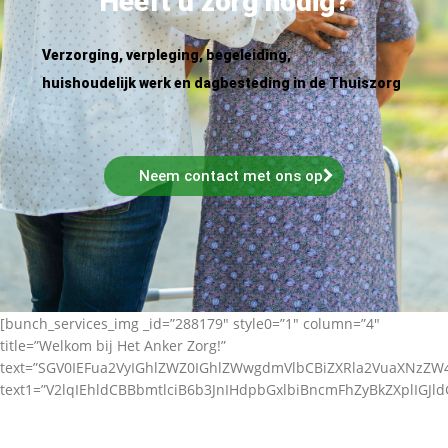
Heeft u zorg nodig?
Verzorging, verpleging, begeleiding,
huishoudelijk werk en dagbesteding in de Thuiszorg
Neem contact met ons op
[bunch_services_img _id=”288179″ style0=”1″ column=”4″
title=”Welkom bij Het Anker Zorg!”
text=”SGV0IEFua2VyIGhlZWZ0IGhlZWwgdmVlbCBiZXRla2VuaXNz
text1=”V2lqIEhldCBBbmtlciB6b3JnIHdpbGxlbiBncmFhZyBkZXplIGJl