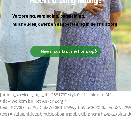
Heeft u zorg nodig?
Verzorging, verpleging, begeleiding,
huishoudelijk werk en dagbesteding in de Thuiszorg
Neem contact met ons op
[bunch_services_img _id=”288179″ style0=”1″ column=”4″
title=”Welkom bij Het Anker Zorg!”
text=”SGV0IEFua2VyIGhlZWZ0IGhlZWwgdmVlbCBiZXRla2VuaXNz
text1=”V2lqIEhldCBBbmtlciB6b3JnIHdpbGxlbiBncmFhZyBkZXplIGJl