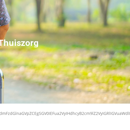
 Thuiszorg
kdmFzdGlnaGVpZCEgSGV0IEFua2VyIHdhcyB2cm9lZ2VyIGRlIGVuaW