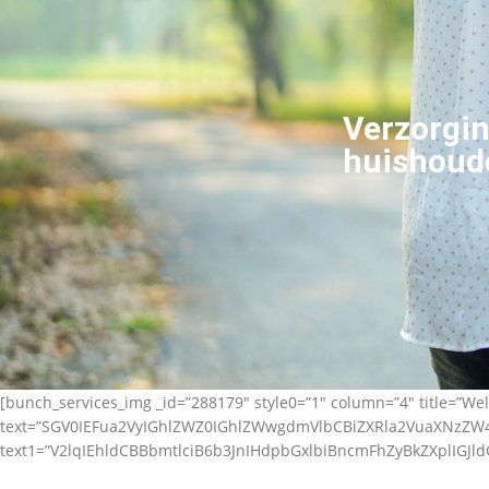
Verzorgin
huishoude
[bunch_services_img _id=”288179″ style0=”1″ column=”4″ title=”Wel
text=”SGV0IEFua2VyIGhlZWZ0IGhlZWwgdmVlbCBiZXRla2VuaXNz
text1=”V2lqIEhldCBBbmtlciB6b3JnIHdpbGxlbiBncmFhZyBkZXplIGJl