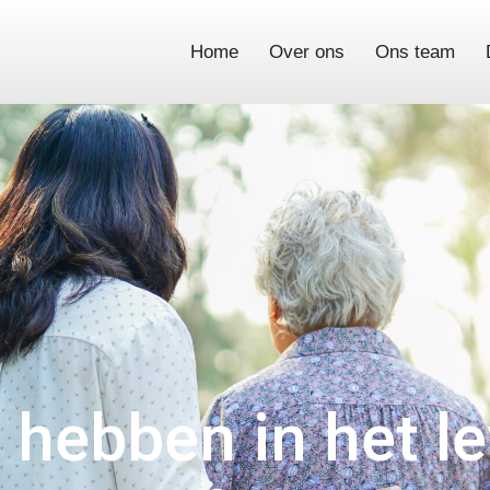
Home
Over ons
Ons team
t hebben in het l