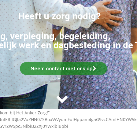
Heeft u zorg nodig?
g, verpleging, begeleiding,
lijk werk en dagbesteding in de
Neem contact met ons op
kom bij Het Anker Zorg!”
ZW4uIERlIGJla2VuZHN0ZSBoaWVydmFuIHppam4gaG9vcCAmIHN0YW5
dGVrZW5pc3NlbiB2ZXJ0YWxlbiBpbi