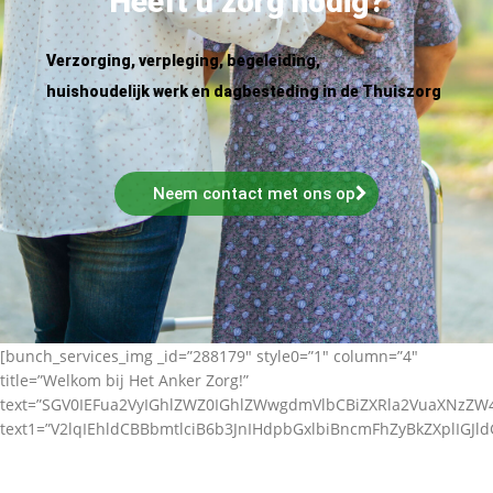
Heeft u zorg nodig?
Verzorging, verpleging, begeleiding,
huishoudelijk werk en dagbesteding in de Thuiszorg
Neem contact met ons op
[bunch_services_img _id=”288179″ style0=”1″ column=”4″
title=”Welkom bij Het Anker Zorg!”
text=”SGV0IEFua2VyIGhlZWZ0IGhlZWwgdmVlbCBiZXRla2VuaXNz
text1=”V2lqIEhldCBBbmtlciB6b3JnIHdpbGxlbiBncmFhZyBkZXplIGJl