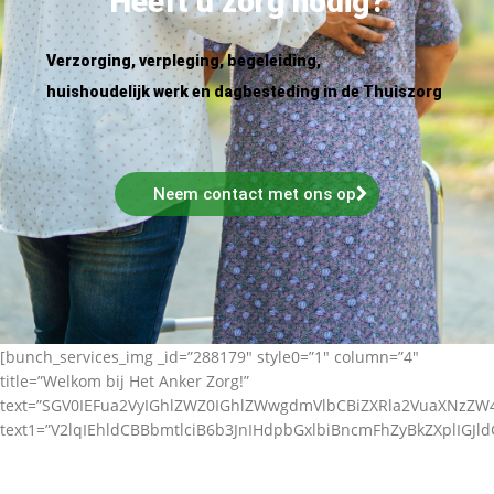
Heeft u zorg nodig?
Verzorging, verpleging, begeleiding,
huishoudelijk werk en dagbesteding in de Thuiszorg
Neem contact met ons op
[bunch_services_img _id=”288179″ style0=”1″ column=”4″
title=”Welkom bij Het Anker Zorg!”
text=”SGV0IEFua2VyIGhlZWZ0IGhlZWwgdmVlbCBiZXRla2VuaXNz
text1=”V2lqIEhldCBBbmtlciB6b3JnIHdpbGxlbiBncmFhZyBkZXplIGJl