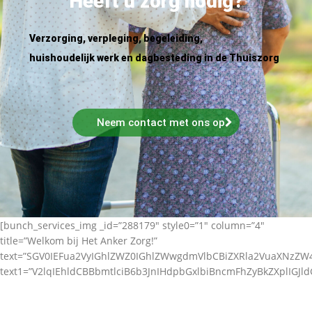
Heeft u zorg nodig?
Verzorging, verpleging, begeleiding,
huishoudelijk werk en dagbesteding in de Thuiszorg
Neem contact met ons op
[bunch_services_img _id=”288179″ style0=”1″ column=”4″
title=”Welkom bij Het Anker Zorg!”
text=”SGV0IEFua2VyIGhlZWZ0IGhlZWwgdmVlbCBiZXRla2VuaXNz
text1=”V2lqIEhldCBBbmtlciB6b3JnIHdpbGxlbiBncmFhZyBkZXplIGJl