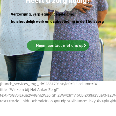
Heeft u zorg nodig?
Verzorging, verpleging, begeleiding,
huishoudelijk werk en dagbesteding in de Thuiszorg
Neem contact met ons op
[bunch_services_img _id=”288179″ style0=”1″ column=”4″
title=”Welkom bij Het Anker Zorg!”
text=”SGV0IEFua2VyIGhlZWZ0IGhlZWwgdmVlbCBiZXRla2VuaXNz
text1=”V2lqIEhldCBBbmtlciB6b3JnIHdpbGxlbiBncmFhZyBkZXplIGJl