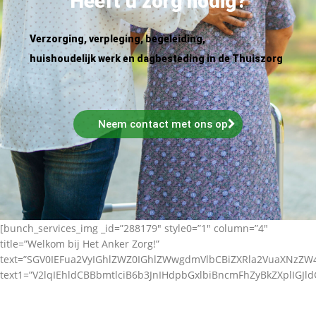
Heeft u zorg nodig?
Verzorging, verpleging, begeleiding,
huishoudelijk werk en dagbesteding in de Thuiszorg
Neem contact met ons op
[bunch_services_img _id=”288179″ style0=”1″ column=”4″
title=”Welkom bij Het Anker Zorg!”
text=”SGV0IEFua2VyIGhlZWZ0IGhlZWwgdmVlbCBiZXRla2VuaXNz
text1=”V2lqIEhldCBBbmtlciB6b3JnIHdpbGxlbiBncmFhZyBkZXplIGJl