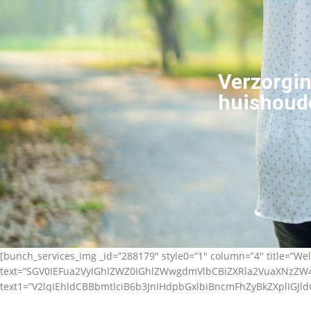
Verzorgin
huishoude
[bunch_services_img _id=”288179″ style0=”1″ column=”4″ title=”Wel
text=”SGV0IEFua2VyIGhlZWZ0IGhlZWwgdmVlbCBiZXRla2VuaXNz
text1=”V2lqIEhldCBBbmtlciB6b3JnIHdpbGxlbiBncmFhZyBkZXplIGJl