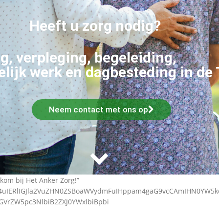
Heeft u zorg nodig?
g, verpleging, begeleiding,
lijk werk en dagbesteding in de
Neem contact met ons op
kom bij Het Anker Zorg!”
ZW4uIERlIGJla2VuZHN0ZSBoaWVydmFuIHppam4gaG9vcCAmIHN0YW5
dGVrZW5pc3NlbiB2ZXJ0YWxlbiBpbi