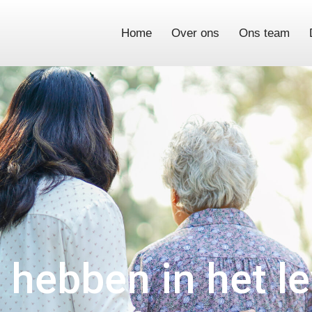
Home
Over ons
Ons team
t hebben in het l