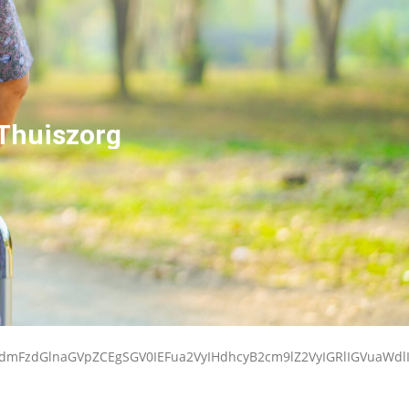
 Thuiszorg
kdmFzdGlnaGVpZCEgSGV0IEFua2VyIHdhcyB2cm9lZ2VyIGRlIGVuaW