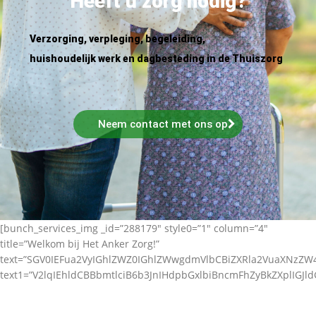
Heeft u zorg nodig?
Verzorging, verpleging, begeleiding,
huishoudelijk werk en dagbesteding in de Thuiszorg
Neem contact met ons op
[bunch_services_img _id=”288179″ style0=”1″ column=”4″
title=”Welkom bij Het Anker Zorg!”
text=”SGV0IEFua2VyIGhlZWZ0IGhlZWwgdmVlbCBiZXRla2VuaXNz
text1=”V2lqIEhldCBBbmtlciB6b3JnIHdpbGxlbiBncmFhZyBkZXplIGJl