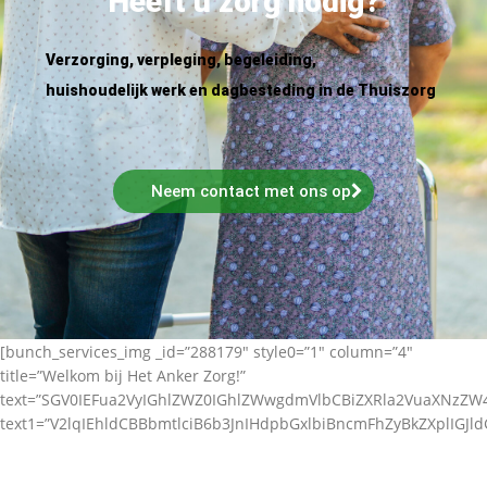
Heeft u zorg nodig?
Verzorging, verpleging, begeleiding,
huishoudelijk werk en dagbesteding in de Thuiszorg
Neem contact met ons op
[bunch_services_img _id=”288179″ style0=”1″ column=”4″
title=”Welkom bij Het Anker Zorg!”
text=”SGV0IEFua2VyIGhlZWZ0IGhlZWwgdmVlbCBiZXRla2VuaXNz
text1=”V2lqIEhldCBBbmtlciB6b3JnIHdpbGxlbiBncmFhZyBkZXplIGJl