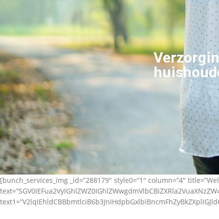
Verzorgin
huishoude
[bunch_services_img _id=”288179″ style0=”1″ column=”4″ title=”Wel
text=”SGV0IEFua2VyIGhlZWZ0IGhlZWwgdmVlbCBiZXRla2VuaXNz
text1=”V2lqIEhldCBBbmtlciB6b3JnIHdpbGxlbiBncmFhZyBkZXplIGJl