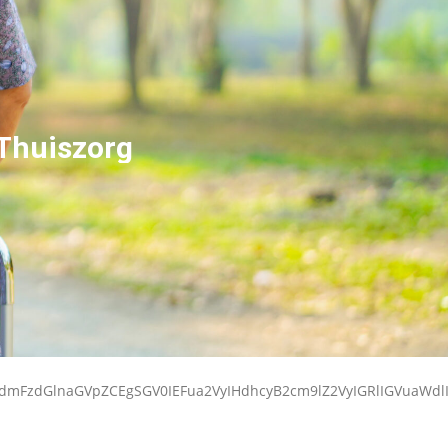
 Thuiszorg
kdmFzdGlnaGVpZCEgSGV0IEFua2VyIHdhcyB2cm9lZ2VyIGRlIGVuaW