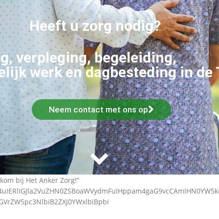
Heeft u zorg nodig?
g, verpleging, begeleiding,
lijk werk en dagbesteding in de
Neem contact met ons op
kom bij Het Anker Zorg!”
ZW4uIERlIGJla2VuZHN0ZSBoaWVydmFuIHppam4gaG9vcCAmIHN0YW5
dGVrZW5pc3NlbiB2ZXJ0YWxlbiBpbi