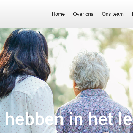
Home
Over ons
Ons team
t hebben in het l