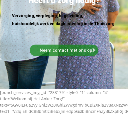
Heeft u zorg nodig?
Verzorging, verpleging, begeleiding,
huishoudelijk werk en dagbesteding in de Thuiszorg
Neem contact met ons op
[bunch_services_img _id=”288179″ style0=”1″ column=”4″
title=”Welkom bij Het Anker Zorg!”
text=”SGV0IEFua2VyIGhlZWZ0IGhlZWwgdmVlbCBiZXRla2VuaXNz
text1=”V2lqIEhldCBBbmtlciB6b3JnIHdpbGxlbiBncmFhZyBkZXplIGJl