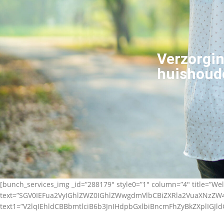
Verzorgin
huishoude
[bunch_services_img _id=”288179″ style0=”1″ column=”4″ title=”Wel
text=”SGV0IEFua2VyIGhlZWZ0IGhlZWwgdmVlbCBiZXRla2VuaXNz
text1=”V2lqIEhldCBBbmtlciB6b3JnIHdpbGxlbiBncmFhZyBkZXplIGJl