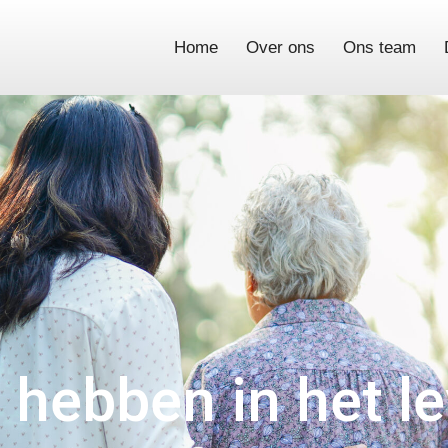
Home
Over ons
Ons team
t hebben in het l