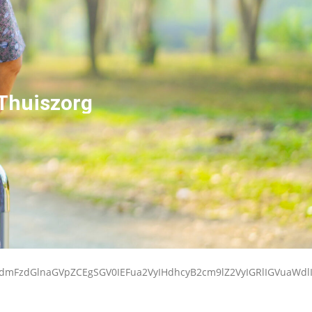
 Thuiszorg
kdmFzdGlnaGVpZCEgSGV0IEFua2VyIHdhcyB2cm9lZ2VyIGRlIGVuaW