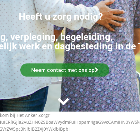
Heeft u zorg nodig?
g, verpleging, begeleiding,
lijk werk en dagbesteding in de
Neem contact met ons op
kom bij Het Anker Zorg!”
ZW4uIERlIGJla2VuZHN0ZSBoaWVydmFuIHppam4gaG9vcCAmIHN0YW5
dGVrZW5pc3NlbiB2ZXJ0YWxlbiBpbi