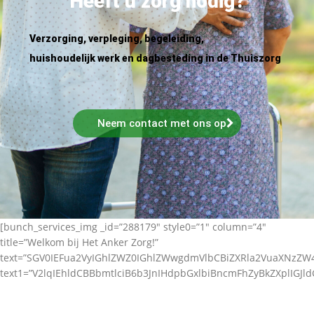
Heeft u zorg nodig?
Verzorging, verpleging, begeleiding,
huishoudelijk werk en dagbesteding in de Thuiszorg
Neem contact met ons op
[bunch_services_img _id=”288179″ style0=”1″ column=”4″
title=”Welkom bij Het Anker Zorg!”
text=”SGV0IEFua2VyIGhlZWZ0IGhlZWwgdmVlbCBiZXRla2VuaXNz
text1=”V2lqIEhldCBBbmtlciB6b3JnIHdpbGxlbiBncmFhZyBkZXplIGJl