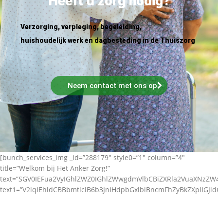
Heeft u zorg nodig?
Verzorging, verpleging, begeleiding,
huishoudelijk werk en dagbesteding in de Thuiszorg
Neem contact met ons op
[bunch_services_img _id=”288179″ style0=”1″ column=”4″
title=”Welkom bij Het Anker Zorg!”
text=”SGV0IEFua2VyIGhlZWZ0IGhlZWwgdmVlbCBiZXRla2VuaXNz
text1=”V2lqIEhldCBBbmtlciB6b3JnIHdpbGxlbiBncmFhZyBkZXplIGJl