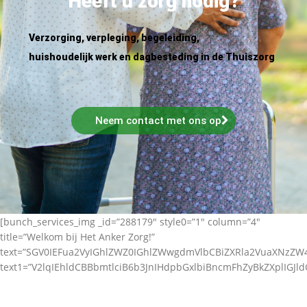
Heeft u zorg nodig?
Verzorging, verpleging, begeleiding,
huishoudelijk werk en dagbesteding in de Thuiszorg
Neem contact met ons op
[bunch_services_img _id=”288179″ style0=”1″ column=”4″
title=”Welkom bij Het Anker Zorg!”
text=”SGV0IEFua2VyIGhlZWZ0IGhlZWwgdmVlbCBiZXRla2VuaXNz
text1=”V2lqIEhldCBBbmtlciB6b3JnIHdpbGxlbiBncmFhZyBkZXplIGJl