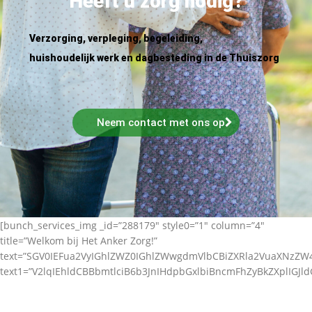
Heeft u zorg nodig?
Verzorging, verpleging, begeleiding,
huishoudelijk werk en dagbesteding in de Thuiszorg
Neem contact met ons op
[bunch_services_img _id=”288179″ style0=”1″ column=”4″
title=”Welkom bij Het Anker Zorg!”
text=”SGV0IEFua2VyIGhlZWZ0IGhlZWwgdmVlbCBiZXRla2VuaXNz
text1=”V2lqIEhldCBBbmtlciB6b3JnIHdpbGxlbiBncmFhZyBkZXplIGJl