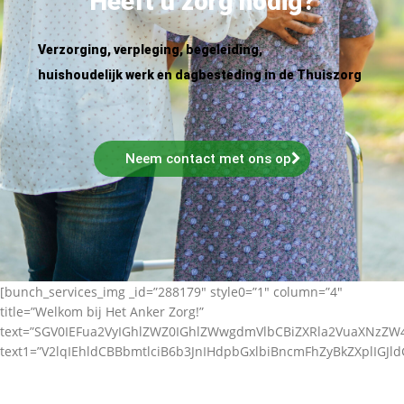
Heeft u zorg nodig?
Verzorging, verpleging, begeleiding,
huishoudelijk werk en dagbesteding in de Thuiszorg
Neem contact met ons op
[bunch_services_img _id=”288179″ style0=”1″ column=”4″
title=”Welkom bij Het Anker Zorg!”
text=”SGV0IEFua2VyIGhlZWZ0IGhlZWwgdmVlbCBiZXRla2VuaXNz
text1=”V2lqIEhldCBBbmtlciB6b3JnIHdpbGxlbiBncmFhZyBkZXplIGJl