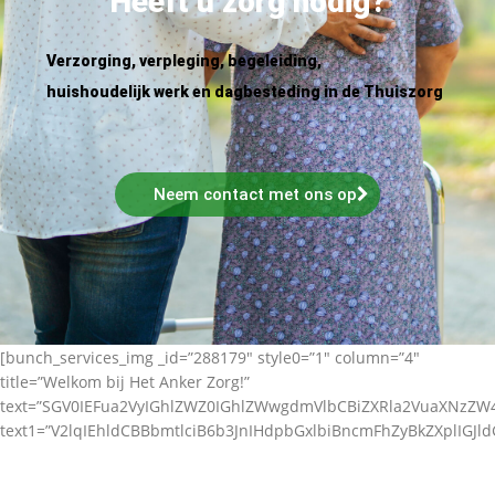
Heeft u zorg nodig?
Verzorging, verpleging, begeleiding,
huishoudelijk werk en dagbesteding in de Thuiszorg
Neem contact met ons op
[bunch_services_img _id=”288179″ style0=”1″ column=”4″
title=”Welkom bij Het Anker Zorg!”
text=”SGV0IEFua2VyIGhlZWZ0IGhlZWwgdmVlbCBiZXRla2VuaXNz
text1=”V2lqIEhldCBBbmtlciB6b3JnIHdpbGxlbiBncmFhZyBkZXplIGJl