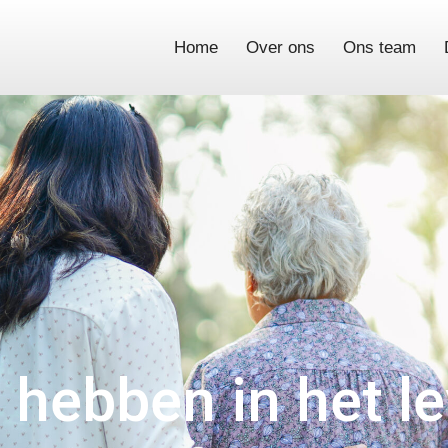
Home
Over ons
Ons team
t hebben in het l