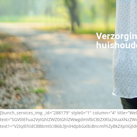
Verzorgin
huishoude
[bunch_services_img _id=”288179″ style0=”1″ column=”4″ title=”Wel
text=”SGV0IEFua2VyIGhlZWZ0IGhlZWwgdmVlbCBiZXRla2VuaXNz
text1=”V2lqIEhldCBBbmtlciB6b3JnIHdpbGxlbiBncmFhZyBkZXplIGJl