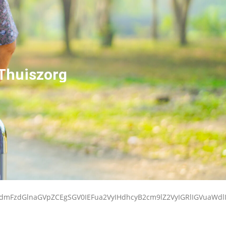
 Thuiszorg
kdmFzdGlnaGVpZCEgSGV0IEFua2VyIHdhcyB2cm9lZ2VyIGRlIGVuaW