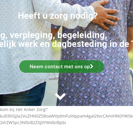
Heeft u zorg nodig?
g, verpleging, begeleiding,
lijk werk en dagbesteding in de
Neem contact met ons op
kom bij Het Anker Zorg!”
ZW4uIERlIGJla2VuZHN0ZSBoaWVydmFuIHppam4gaG9vcCAmIHN0YW5
dGVrZW5pc3NlbiB2ZXJ0YWxlbiBpbi