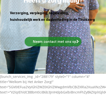
Heeft u zorg nodig?
Verzorging, verpleging, begeleiding,
huishoudelijk werk en dagbesteding in de Thuiszorg
Neem contact met ons op
[bunch_services_img _id=”288179″ style0=”1″ column=”4″
title=”Welkom bij Het Anker Zorg!”
text=”SGV0IEFua2VyIGhlZWZ0IGhlZWwgdmVlbCBiZXRla2VuaXNz
text1=”V2lqIEhldCBBbmtlciB6b3JnIHdpbGxlbiBncmFhZyBkZXplIGJl