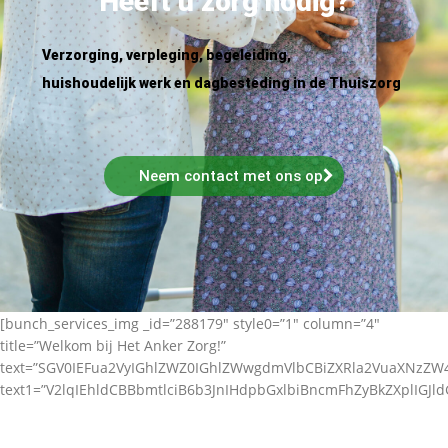
Heeft u zorg nodig?
Verzorging, verpleging, begeleiding,
huishoudelijk werk en dagbesteding in de Thuiszorg
Neem contact met ons op
[bunch_services_img _id=”288179″ style0=”1″ column=”4″
title=”Welkom bij Het Anker Zorg!”
text=”SGV0IEFua2VyIGhlZWZ0IGhlZWwgdmVlbCBiZXRla2VuaXNz
text1=”V2lqIEhldCBBbmtlciB6b3JnIHdpbGxlbiBncmFhZyBkZXplIGJl