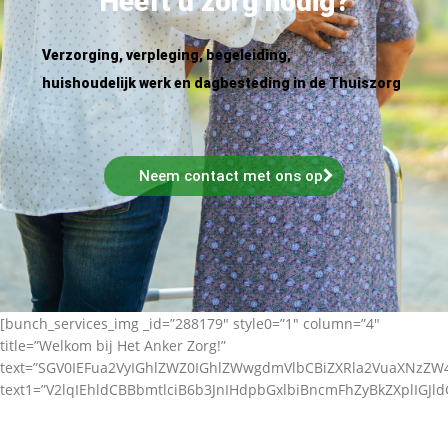
Heeft u zorg nodig?
Verzorging, verpleging, begeleiding,
huishoudelijk werk en dagbesteding in de Thuiszorg
Neem contact met ons op
[bunch_services_img _id=”288179″ style0=”1″ column=”4″
title=”Welkom bij Het Anker Zorg!”
text=”SGV0IEFua2VyIGhlZWZ0IGhlZWwgdmVlbCBiZXRla2VuaXNz
text1=”V2lqIEhldCBBbmtlciB6b3JnIHdpbGxlbiBncmFhZyBkZXplIGJl