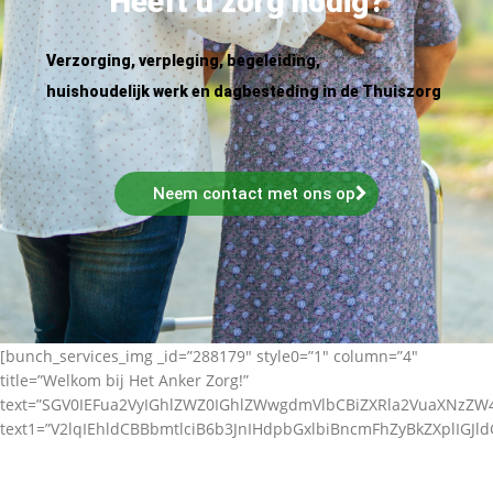
Heeft u zorg nodig?
Verzorging, verpleging, begeleiding,
huishoudelijk werk en dagbesteding in de Thuiszorg
Neem contact met ons op
[bunch_services_img _id=”288179″ style0=”1″ column=”4″
title=”Welkom bij Het Anker Zorg!”
text=”SGV0IEFua2VyIGhlZWZ0IGhlZWwgdmVlbCBiZXRla2VuaXNz
text1=”V2lqIEhldCBBbmtlciB6b3JnIHdpbGxlbiBncmFhZyBkZXplIGJl