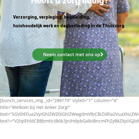
Heeft u zorg nodig?
Verzorging, verpleging, begeleiding,
huishoudelijk werk en dagbesteding in de Thuiszorg
Neem contact met ons op
[bunch_services_img _id=”288179″ style0=”1″ column=”4″
title=”Welkom bij Het Anker Zorg!”
text=”SGV0IEFua2VyIGhlZWZ0IGhlZWwgdmVlbCBiZXRla2VuaXNz
text1=”V2lqIEhldCBBbmtlciB6b3JnIHdpbGxlbiBncmFhZyBkZXplIGJl