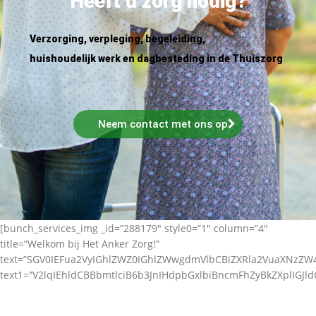
Heeft u zorg nodig?
Verzorging, verpleging, begeleiding,
huishoudelijk werk en dagbesteding in de Thuiszorg
Neem contact met ons op
[bunch_services_img _id=”288179″ style0=”1″ column=”4″
title=”Welkom bij Het Anker Zorg!”
text=”SGV0IEFua2VyIGhlZWZ0IGhlZWwgdmVlbCBiZXRla2VuaXNz
text1=”V2lqIEhldCBBbmtlciB6b3JnIHdpbGxlbiBncmFhZyBkZXplIGJl